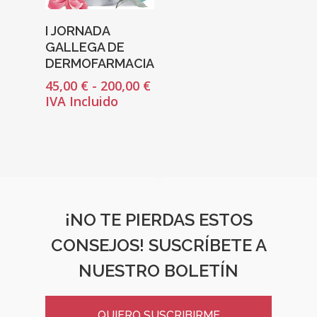
Seleccionar
I JORNADA
Opciones
REVISTA DEL COLEGIO DE
GALLEGA DE
FARMACÉUTICOS DE PONT
DERMOFARMACIA
Rango
45,00
€
-
200,00
€
de
Cuídate
IVA Incluido
precios:
desde
Actualidad
45,00 €
hasta
¿Sabías Que…
200,00 €
Infantil
¡NO TE PIERDAS ESTOS
Dermofarmac
CONSEJOS! SUSCRÍBETE A
NUESTRO BOLETÍN
Problemas D
I Jornada Gallega De
Dermofarmacia
Salud
QUIERO SUSCRIBIRME