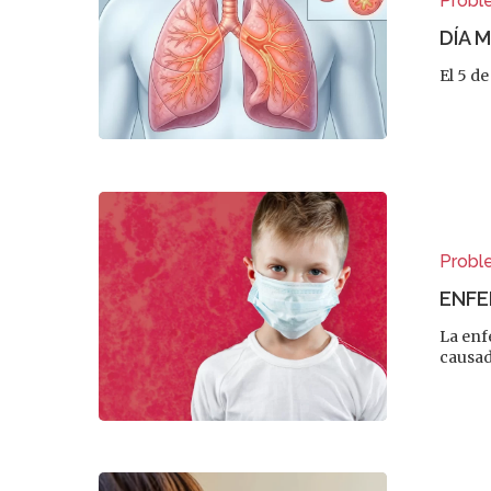
Probl
DÍA 
El 5 d
Probl
ENFE
La enf
causad