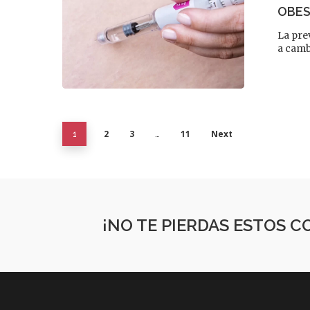
OBES
La pre
a camb
2
3
11
Next
1
…
¡NO TE PIERDAS ESTOS 