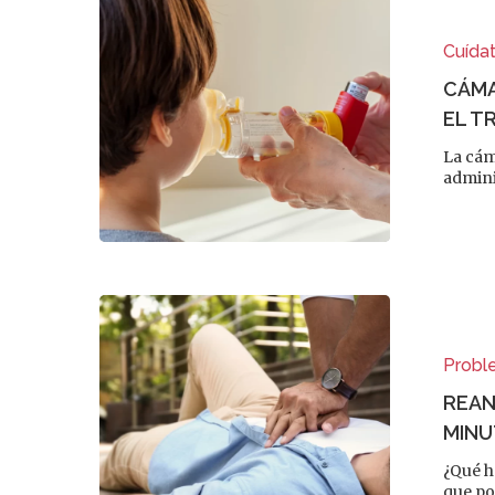
Cuída
CÁMA
EL T
La cáma
admini
Probl
REAN
MINU
¿Qué h
que po