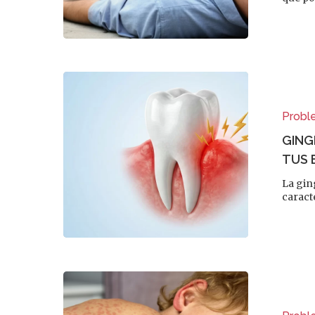
Probl
GING
TUS 
La gin
caract