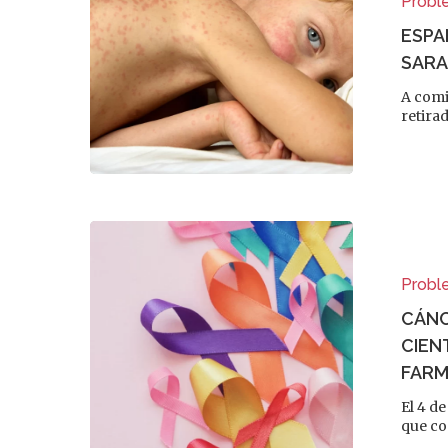
Probl
ESPA
SARA
A comi
retira
Probl
CÁNC
CIEN
FARM
El 4 d
que c