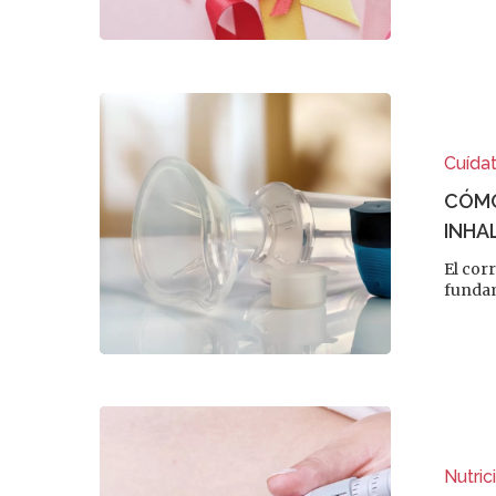
Cuída
CÓMO
INHA
El cor
fundam
Nutric