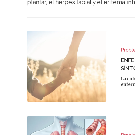
plantar, el herpes labial y el eritema in
Probl
ENFE
SÍNT
La enf
Presiona enter para buscar o ESC para s
enferm