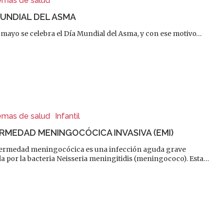
emas de salud
MUNDIAL DEL ASMA
e mayo se celebra el Día Mundial del Asma, y con ese motivo…
emas de salud
Infantil
RMEDAD MENINGOCÓCICA INVASIVA (EMI)
ermedad meningocócica es una infección aguda grave
a por la bacteria Neisseria meningitidis (meningococo). Esta…