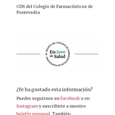
CIM del Colegio de Farmacéuticos de
Pontevedra
REVISTA DEL COLEGIO DE
FARMACÉUTICOS DE PONT
Cuídate
¿Te ha gustado esta información?
Actualidad
Puedes seguirnos en
Facebook
o en
¿Sabías Que…
Instagram
y suscribirte a nuestro
boletín mensual
. También