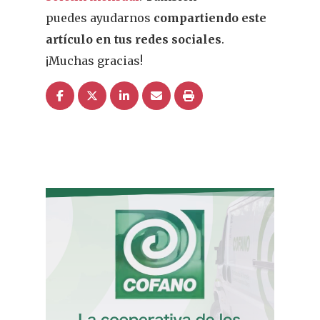
Infantil
puedes ayudarnos
compartiendo este
artículo en tus redes sociales
.
Dermofarmac
¡Muchas gracias!
Problemas D
I Jornada Gallega De
Dermofarmacia
Salud
Nutrición
Fitoterapia
La Voz De Lo
Pacientes
Suscribirme