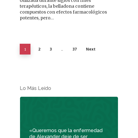
Utilizada durante siglos con fines
terapéuticos, la belladona contiene
compuestos con efectos farmacológicos
potentes, pero…
2
3
37
Next
1
…
Lo Más Leído
«Queremos que la enfermedad
de Alexander deje de ser