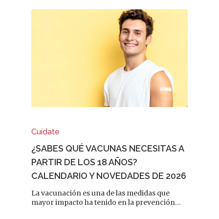
¿Sabías Que…
Infantil
Dermofarmac
Problemas D
I Jornada Gallega De
Dermofarmacia
Salud
Nutrición
Cuídate
Fitoterapia
¿SABES QUÉ VACUNAS NECESITAS A
PARTIR DE LOS 18 AÑOS?
La Voz De Lo
CALENDARIO Y NOVEDADES DE 2026
Pacientes
La vacunación es una de las medidas que
mayor impacto ha tenido en la prevención…
Suscribirme