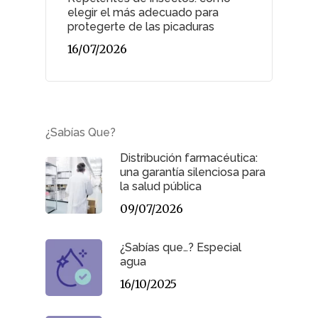
elegir el más adecuado para
protegerte de las picaduras
Infantil
16/07/2026
Dermofarmac
Problemas D
I Jornada Gallega De
Dermofarmacia
Salud
¿Sabías Que?
Distribución farmacéutica:
Nutrición
una garantía silenciosa para
la salud pública
Fitoterapia
09/07/2026
La Voz De Lo
¿Sabías que…? Especial
Pacientes
agua
16/10/2025
Suscribirme