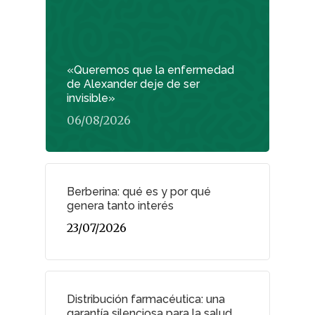
Actualidad
¿Sabías Que…
«Queremos que la enfermedad
de Alexander deje de ser
Infantil
invisible»
06/08/2026
Dermofarmac
Problemas D
I Jornada Gallega De
Dermofarmacia
Berberina: qué es y por qué
Salud
genera tanto interés
Nutrición
23/07/2026
Fitoterapia
La Voz De Lo
Distribución farmacéutica: una
garantía silenciosa para la salud