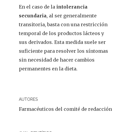
Infantil
En el caso de la
intolerancia
secundaria
, al ser generalmente
Dermofarmac
transitoria, basta con una restricción
Problemas D
temporal de los productos lácteos y
I Jornada Gallega De
sus derivados. Esta medida suele ser
Dermofarmacia
Salud
suficiente para resolver los síntomas
Nutrición
sin necesidad de hacer cambios
permanentes en la dieta.
Fitoterapia
La Voz De Lo
Pacientes
AUTORES
Farmacéuticos del comité de redacción
Suscribirme