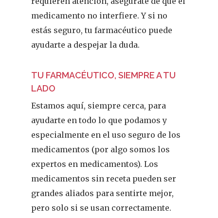
requieren atención, asegúrate de que el
Infantil
medicamento no interfiere. Y si no
estás seguro, tu farmacéutico puede
Dermofarmac
ayudarte a despejar la duda.
Problemas D
I Jornada Gallega De
TU FARMACÉUTICO, SIEMPRE A TU
Dermofarmacia
Salud
LADO
Nutrición
Estamos aquí, siempre cerca, para
ayudarte en todo lo que podamos y
Fitoterapia
especialmente en el uso seguro de los
La Voz De Lo
medicamentos (por algo somos los
expertos en medicamentos). Los
Pacientes
medicamentos sin receta pueden ser
Suscribirme
grandes aliados para sentirte mejor,
pero solo si se usan correctamente.