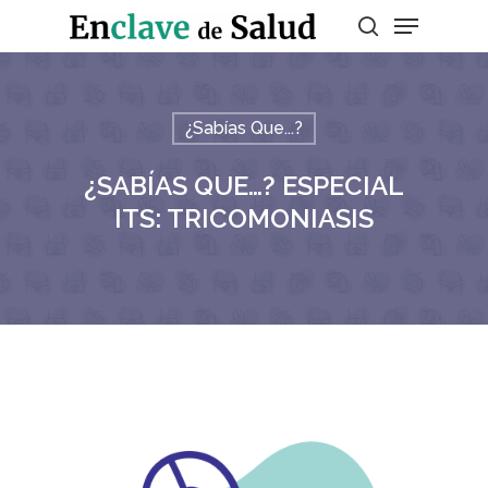
Presiona enter para buscar o ESC para
¿Sabías Que...?
salir
¿SABÍAS QUE…? ESPECIAL
ITS: TRICOMONIASIS