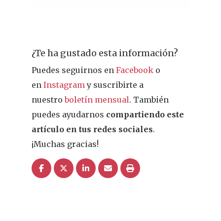
Problemas D
I Jornada Gallega De
Dermofarmacia
Salud
Nutrición
¿Te ha gustado esta información?
Fitoterapia
Puedes seguirnos en
Facebook
o
en
Instagram
y suscribirte a
La Voz De Lo
nuestro
boletín mensual
. También
Pacientes
puedes ayudarnos
compartiendo este
artículo en tus redes sociales
.
Suscribirme
¡Muchas gracias!