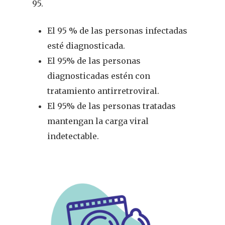
95.
Infantil
El 95 % de las personas infectadas
Dermofarmac
esté diagnosticada.
Problemas D
El 95% de las personas
I Jornada Gallega De
diagnosticadas estén con
Dermofarmacia
Salud
tratamiento antirretroviral.
Nutrición
El 95% de las personas tratadas
mantengan la carga viral
Fitoterapia
indetectable.
La Voz De Lo
Pacientes
Suscribirme