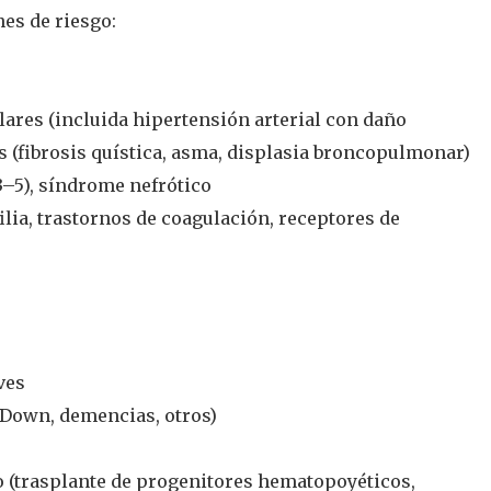
es de riesgo:
ares (incluida hipertensión arterial con daño
as (fibrosis quística, asma, displasia broncopulmonar)
3–5), síndrome nefrótico
ia, trastornos de coagulación, receptores de
ves
 Down, demencias, otros)
o (trasplante de progenitores hematopoyéticos,