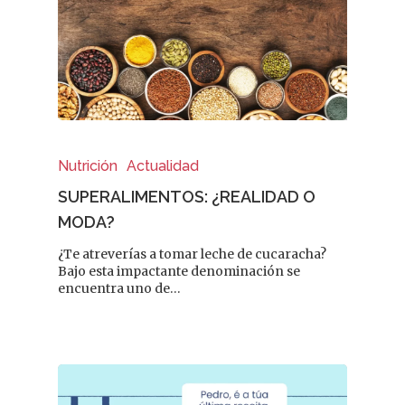
FARMACÉUTICOS DE PONT
Cuídate
Actualidad
¿Sabías Que…
Nutrición
Actualidad
Infantil
SUPERALIMENTOS: ¿REALIDAD O
MODA?
Dermofarmac
¿Te atreverías a tomar leche de cucaracha?
Bajo esta impactante denominación se
Problemas D
I Jornada Gallega De
encuentra uno de…
Dermofarmacia
Salud
Nutrición