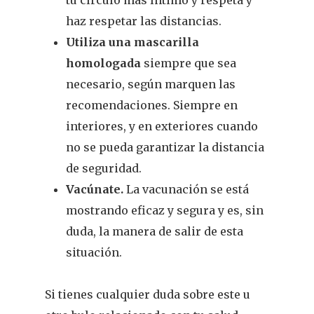
tu círculo más íntimo y respeta y
¿Sabías Que…
haz respetar las distancias.
Utiliza una mascarilla
Infantil
homologada
siempre que sea
necesario, según marquen las
Dermofarmac
recomendaciones. Siempre en
Problemas D
I Jornada Gallega De
interiores, y en exteriores cuando
Dermofarmacia
no se pueda garantizar la distancia
Salud
de seguridad.
Nutrición
Vacúnate.
La vacunación se está
mostrando eficaz y segura y es, sin
Fitoterapia
duda, la manera de salir de esta
La Voz De Lo
situación.
Pacientes
Si tienes cualquier duda sobre este u