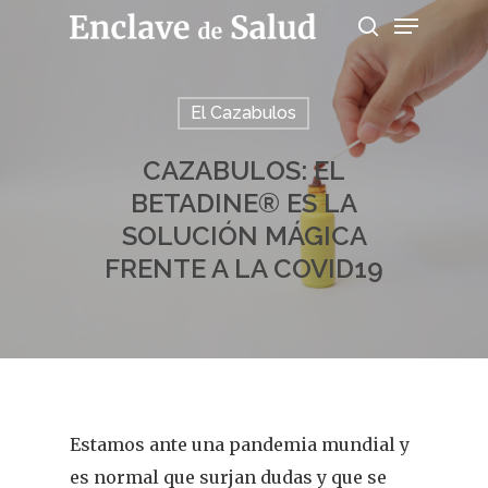
El Cazabulos
Presiona enter para buscar o ESC para
salir
CAZABULOS: EL
BETADINE® ES LA
SOLUCIÓN MÁGICA
FRENTE A LA COVID19
Estamos ante una pandemia mundial y
es normal que surjan dudas y que se