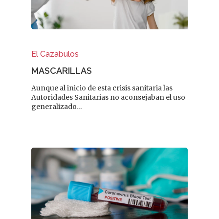
REVISTA DEL COLEGIO DE
FARMACÉUTICOS DE PONT
El Cazabulos
MASCARILLAS
Cuídate
Aunque al inicio de esta crisis sanitaria las
Autoridades Sanitarias no aconsejaban el uso
Actualidad
generalizado…
¿Sabías Que…
Infantil
Dermofarmac
Problemas D
I Jornada Gallega De
Dermofarmacia