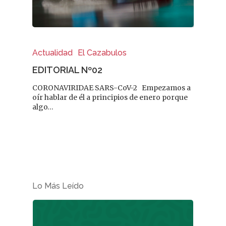
Salud
Nutrición
Fitoterapia
Actualidad
El Cazabulos
EDITORIAL Nº02
La Voz De Lo
CORONAVIRIDAE SARS-CoV-2 Empezamos a
Pacientes
oír hablar de él a principios de enero porque
algo…
Suscribirme
Lo Más Leído