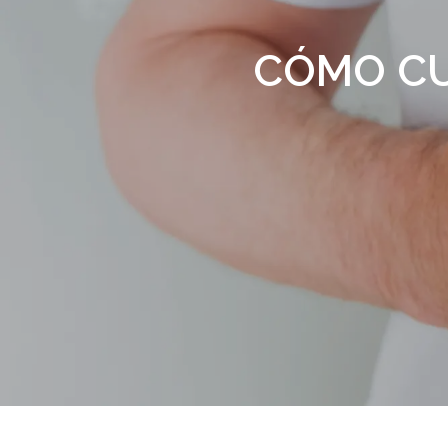
CÓMO CUI
Presiona enter para buscar o ESC para s