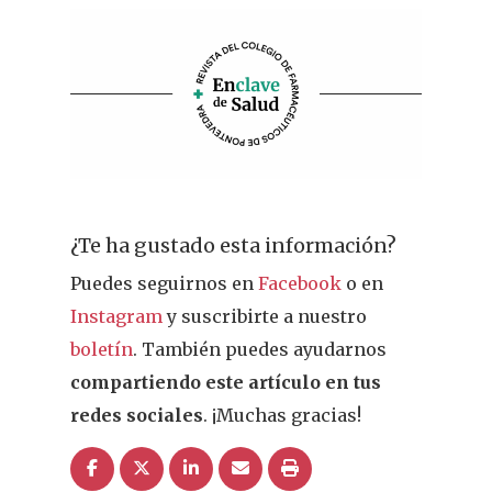
Cuídate
Actualidad
¿Sabías Que…
Infantil
Dermofarmac
¿Te ha gustado esta información?
Puedes seguirnos en
Facebook
o en
Problemas D
I Jornada Gallega De
Instagram
y suscribirte a nuestro
Dermofarmacia
Salud
boletín
. También puedes ayudarnos
compartiendo este artículo en tus
Nutrición
redes sociales
. ¡Muchas gracias!
Fitoterapia