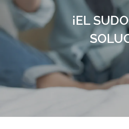
¡EL SUDO
SOLUC
Presiona enter para buscar o ESC para s