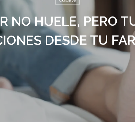
Cuídate
R NO HUELE, PERO TUS
IONES DESDE TU FA
alir