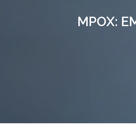
MPOX: E
Presiona enter para buscar o ESC para s