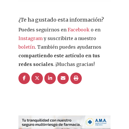
¿Sabías Que…
¿Te ha gustado esta información?
Infantil
Puedes seguirnos en
Facebook
o en
Dermofarmac
Instagram
y suscribirte a nuestro
boletín
. También puedes ayudarnos
Problemas D
I Jornada Gallega De
compartiendo este artículo en tus
Dermofarmacia
Salud
redes sociales
. ¡Muchas gracias!
Nutrición
Fitoterapia
La Voz De Lo
Pacientes