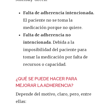
Infantil
Falta de adherencia intencionada.
Dermofarmac
El paciente no se toma la
Problemas D
medicación porque no quiere.
I Jornada Gallega De
Falta de adherencia no
Dermofarmacia
Salud
intencionada
. Debida a la
Nutrición
imposibilidad del paciente para
tomar la medicación por falta de
Fitoterapia
recursos o capacidad.
La Voz De Lo
¿QUÉ SE PUEDE HACER PARA
Pacientes
MEJORAR LA ADHERENCIA?
Suscribirme
Depende del motivo, claro, pero, entre
ellas: