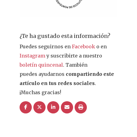
Actualidad
¿Sabías Que…
¿Te ha gustado esta información?
Infantil
Puedes seguirnos en
Facebook
o en
Dermofarmac
Instagram
y suscribirte a nuestro
boletín quincenal
. También
Problemas D
I Jornada Gallega De
puedes ayudarnos
compartiendo este
Dermofarmacia
Salud
artículo en tus redes sociales
.
¡Muchas gracias!
Nutrición
Fitoterapia
La Voz De Lo