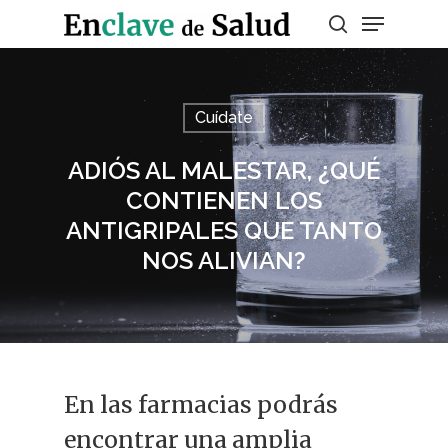
Presiona enter para buscar o ESC para
Cuídate
salir
ADIÓS AL MALESTAR, ¿QUÉ
CONTIENEN LOS
ANTIGRIPALES QUE TANTO
NOS ALIVIAN?
En las farmacias podrás
encontrar una amplia