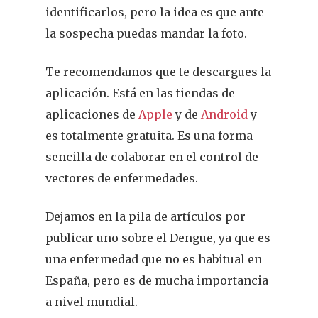
identificarlos, pero la idea es que ante
la sospecha puedas mandar la foto.
Te recomendamos que te descargues la
REVISTA DEL COLEGIO DE
FARMACÉUTICOS DE PONT
aplicación. Está en las tiendas de
aplicaciones de
Apple
y de
Android
y
Cuídate
es totalmente gratuita. Es una forma
sencilla de colaborar en el control de
Actualidad
vectores de enfermedades.
¿Sabías Que…
Dejamos en la pila de artículos por
publicar uno sobre el Dengue, ya que es
Infantil
una enfermedad que no es habitual en
Dermofarmac
España, pero es de mucha importancia
a nivel mundial.
Problemas D
I Jornada Gallega De