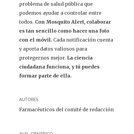
problema de salud pública que
REVISTA DEL COLEGIO DE
podemos ayudar a controlar entre
FARMACÉUTICOS DE PONT
todos.
Con Mosquito Alert, colaborar
es tan sencillo como hacer una foto
Cuídate
con el móvil.
Cada notificación cuenta
Actualidad
y aporta datos valiosos para
protegernos mejor.
La ciencia
¿Sabías Que…
ciudadana funciona, y tú puedes
Infantil
formar parte de ella.
Dermofarmac
AUTORES
Problemas D
I Jornada Gallega De
Farmacéuticos del comité de redacción
Dermofarmacia
Salud
Nutrición