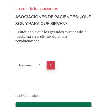
Dermofarmacia
Salud
La voz de los pacientes
ASOCIACIONES DE PACIENTES: ¿QUÉ
Nutrición
SON Y PARA QUÉ SIRVEN?
Fitoterapia
Es indudable que los grandes avances de la
medicina en el último siglo han
La Voz De Lo
revolucionado…
Pacientes
Suscribirme
Previous
1
2
Lo Más Leído