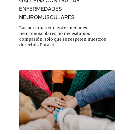
GALLEGA CONTRA LAS
ENFERMEDADES
NEUROMUSCULARES
Las personas con enfermedades
REVISTA DEL COLEGIO DE
neuromusculares no necesitamos
FARMACÉUTICOS DE PONT
compasión, solo que se respeten nuestros
derechos.Para el…
Cuídate
Actualidad
¿Sabías Que…
Infantil
Dermofarmac
Problemas D
I Jornada Gallega De