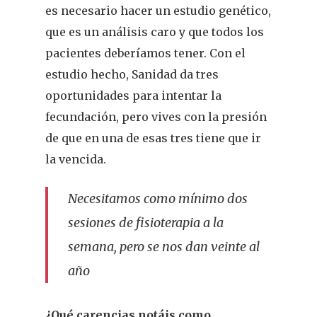
es necesario hacer un estudio genético,
Infantil
que es un análisis caro y que todos los
pacientes deberíamos tener. Con el
Dermofarmac
estudio hecho, Sanidad da tres
Problemas D
I Jornada Gallega De
oportunidades para intentar la
Dermofarmacia
fecundación, pero vives con la presión
Salud
de que en una de esas tres tiene que ir
Nutrición
la vencida.
Fitoterapia
Necesitamos como mínimo dos
sesiones de fisioterapia a la
La Voz De Lo
semana, pero se nos dan veinte al
Pacientes
año
Suscribirme
¿Qué carencias notáis como