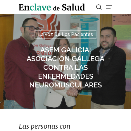
Presiona enter para buscar o ESC para
La Voz De Los Pacientes
salir
ASEM GALICIA:
ASOCIACIÓN GALLEGA
CONTRA LAS
ENFERMEDADES
NEUROMUSCULARES
Las personas con