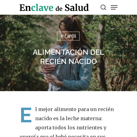
Presiona enter para buscar o ESC para
Infantil
salir
ALIMENTACIÓN DEL
RECIÉN NACIDO
E
l mejor alimento para un recién
nacido es la leche materna:
aporta todos los nutrientes y
energía que el bebé necesita en sus