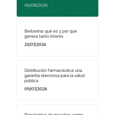
¿Sabías Que…
06/08/2026
Infantil
Dermofarmac
Berberina: qué es y por qué
genera tanto interés
Problemas D
I Jornada Gallega De
23/07/2026
Dermofarmacia
Salud
Nutrición
Distribución farmacéutica: una
garantía silenciosa para la salud
Fitoterapia
pública
La Voz De Lo
09/07/2026
Pacientes
Suscribirme
Repelentes de insectos: cómo