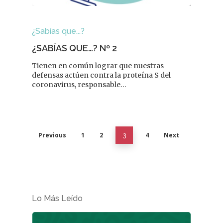
¿Sabías que...?
¿SABÍAS QUE…? Nº 2
Tienen en común lograr que nuestras
defensas actúen contra la proteína S del
coronavirus, responsable…
Previous
1
2
4
Next
3
Lo Más Leído