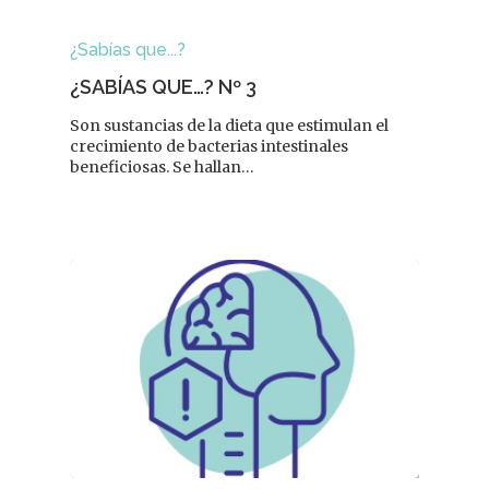
Dermofarmacia
Salud
¿Sabías que...?
Nutrición
¿SABÍAS QUE…? Nº 3
Son sustancias de la dieta que estimulan el
Fitoterapia
crecimiento de bacterias intestinales
beneficiosas. Se hallan…
La Voz De Lo
Pacientes
Suscribirme