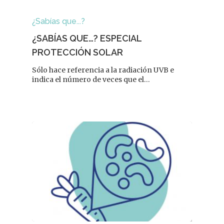
¿Sabías que...?
¿SABÍAS QUE…? ESPECIAL
PROTECCIÓN SOLAR
REVISTA DEL COLEGIO DE
FARMACÉUTICOS DE PONT
Sólo hace referencia a la radiación UVB e
indica el número de veces que el…
Cuídate
Actualidad
¿Sabías Que…
Infantil
Dermofarmac
Problemas D
I Jornada Gallega De