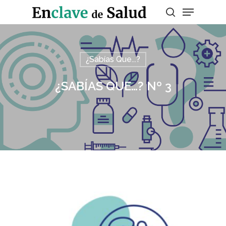
Presiona enter para buscar o ESC para
¿Sabías Que...?
salir
¿SABÍAS QUE…? Nº 3