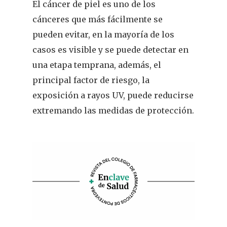
El cáncer de piel es uno de los
cánceres que más fácilmente se
pueden evitar, en la mayoría de los
REVISTA DEL COLEGIO DE
casos es visible y se puede detectar en
FARMACÉUTICOS DE PONT
una etapa temprana, además, el
principal factor de riesgo, la
Cuídate
exposición a rayos UV, puede reducirse
Actualidad
extremando las medidas de protección.
¿Sabías Que…
Infantil
Dermofarmac
Problemas D
I Jornada Gallega De
Dermofarmacia