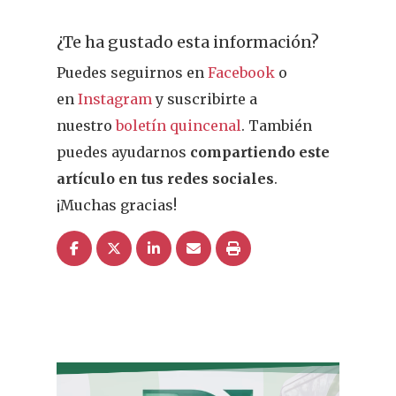
Salud
Nutrición
¿Te ha gustado esta información?
Puedes seguirnos en
Facebook
o
Fitoterapia
en
Instagram
y suscribirte a
nuestro
boletín quincenal
. También
La Voz De Lo
puedes ayudarnos
compartiendo este
Pacientes
artículo en tus redes sociales
.
Suscribirme
¡Muchas gracias!