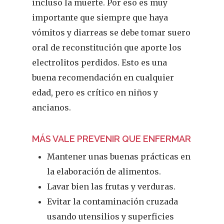
incluso la muerte. Por eso es muy
importante que siempre que haya
Cuídate
vómitos y diarreas se debe tomar suero
Actualidad
oral de reconstitución que aporte los
electrolitos perdidos. Esto es una
¿Sabías Que…
buena recomendación en cualquier
edad, pero es crítico en niños y
Infantil
ancianos.
Dermofarmac
MÁS VALE PREVENIR QUE ENFERMAR
Problemas D
I Jornada Gallega De
Mantener unas buenas prácticas en
Dermofarmacia
Salud
la elaboración de alimentos.
Nutrición
Lavar bien las frutas y verduras.
Evitar la contaminación cruzada
Fitoterapia
usando utensilios y superficies