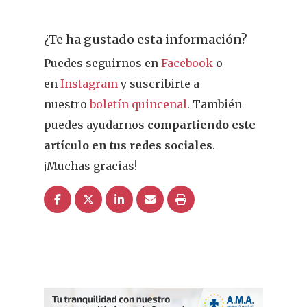
Actualidad
¿Sabías Que…
¿Te ha gustado esta información?
Puedes seguirnos en
Facebook
o
Infantil
en
Instagram
y suscribirte a
Dermofarmac
nuestro
boletín quincenal
. También
puedes ayudarnos
compartiendo este
Problemas D
I Jornada Gallega De
artículo en tus redes sociales
.
Dermofarmacia
Salud
¡Muchas gracias!
Nutrición
Fitoterapia
La Voz De Lo
Pacientes