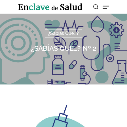
Presiona enter para buscar o ESC para
¿Sabías Que...?
salir
¿SABÍAS QUE…? Nº 2