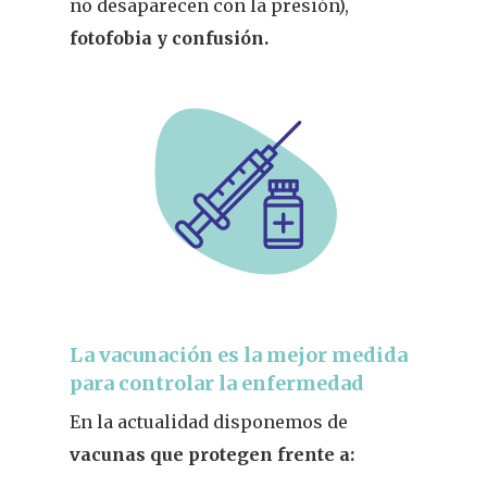
no desaparecen con la presión),
fotofobia y confusión.
REVISTA DEL COLEGIO DE
FARMACÉUTICOS DE PONT
Cuídate
Actualidad
¿Sabías Que…
Infantil
La vacunación es la mejor medida
Dermofarmac
para controlar la enfermedad
En la actualidad disponemos de
Problemas D
I Jornada Gallega De
vacunas que protegen frente a:
Dermofarmacia
Salud