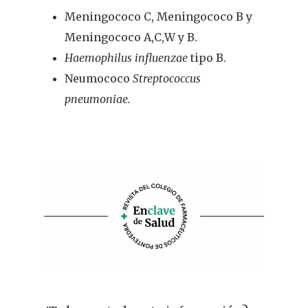
Meningococo C, Meningococo B y
Nutrición
Meningococo A,C,W y B.
Fitoterapia
Haemophilus influenzae
tipo B.
Neumococo
Streptococcus
La Voz De Lo
pneumoniae.
Pacientes
Suscribirme