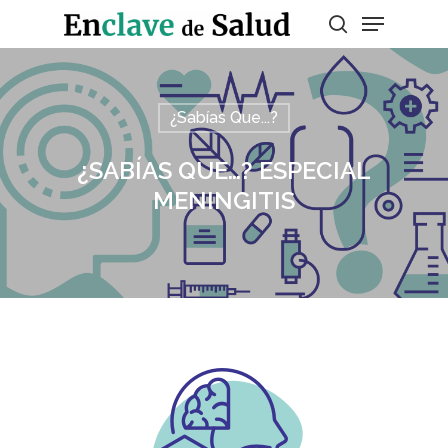
Presiona enter para buscar o ESC para
¿Sabías Que...?
salir
¿SABÍAS QUE…? ESPECIAL
MENINGITIS