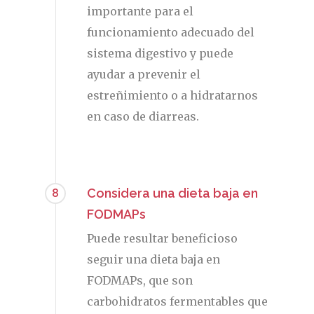
importante para el
funcionamiento adecuado del
Cuídate
sistema digestivo y puede
ayudar a prevenir el
Actualidad
estreñimiento o a hidratarnos
¿Sabías Que…
en caso de diarreas.
Infantil
Dermofarmac
Considera una dieta baja en
8
Problemas D
FODMAPs
I Jornada Gallega De
Dermofarmacia
Puede resultar beneficioso
Salud
seguir una dieta baja en
Nutrición
FODMAPs, que son
carbohidratos fermentables que
Fitoterapia