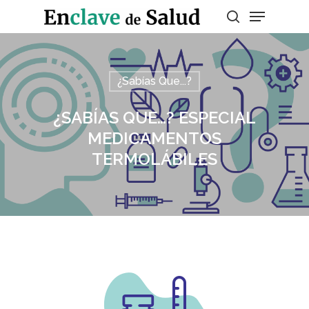
Presiona enter para buscar o ESC para
¿Sabías Que...?
salir
¿SABÍAS QUE…? ESPECIAL
MEDICAMENTOS
TERMOLÁBILES