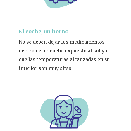
Actualidad
¿Sabías Que…
El coche, un horno
Infantil
No se deben dejar los medicamentos
Dermofarmac
dentro de un coche expuesto al sol ya
que las temperaturas alcanzadas en su
Problemas D
I Jornada Gallega De
interior son muy altas.
Dermofarmacia
Salud
Nutrición
Fitoterapia
La Voz De Lo