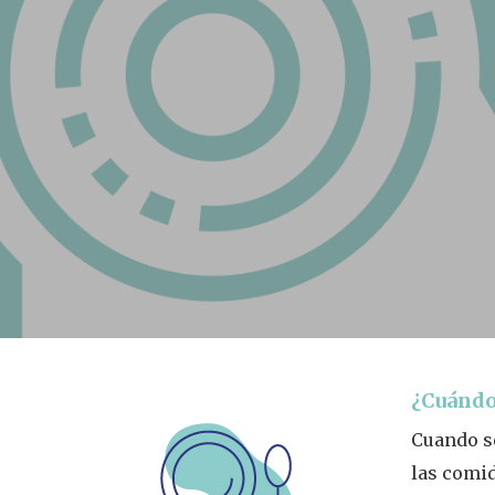
Presiona enter para buscar o ESC para s
¿Cuándo
Cuando s
las comid