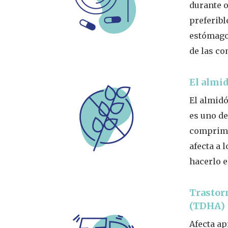
durante o
preferibl
estómago
de las co
El almi
El almido
es uno de
comprimid
afecta a 
hacerlo e
Trastorn
(TDHA)
Afecta ap