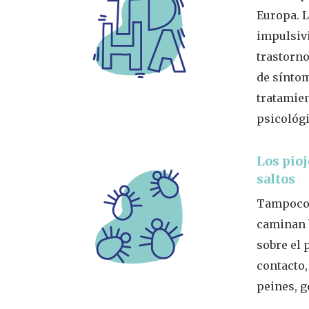
Europa. L
impulsivi
trastorno
de síntom
tratamien
psicológ
Los pioj
saltos
Tampoco s
caminan b
sobre el 
contacto,
peines, 