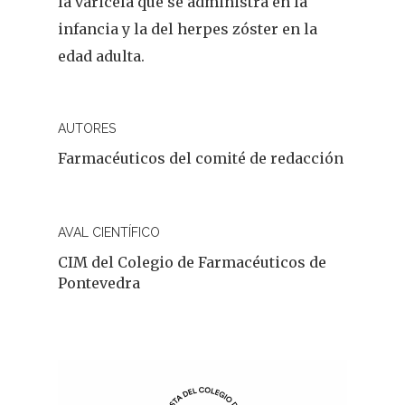
la varicela que se administra en la
Problemas D
I Jornada Gallega De
infancia y la del herpes zóster en la
Dermofarmacia
Salud
edad adulta.
Nutrición
AUTORES
Fitoterapia
Farmacéuticos del comité de redacción
La Voz De Lo
Pacientes
AVAL CIENTÍFICO
Suscribirme
CIM del Colegio de Farmacéuticos de
Pontevedra