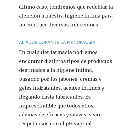
Cuídate
último caso, tendremos que redoblar la
Actualidad
atención a nuestra higiene íntima para
no contraer diversas infecciones.
¿Sabías Que…
ALIADOS DURANTE LA MENOPAUSIA
Infantil
En cualquier farmacia podremos
Dermofarmac
encontrar distintos tipos de productos
destinados a la higiene íntima,
Problemas D
I Jornada Gallega De
pasando por los jabones, cremas y
Dermofarmacia
Salud
geles hidratantes, aceites íntimos y
llegando hasta lubricantes. Es
Nutrición
imprescindible que todos ellos,
Fitoterapia
además de eficaces y suaves, sean
respetuosos con el pH vaginal
La Voz De Lo