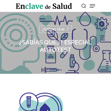
Presiona enter para buscar o ESC para
¿Sabías Que...?
salir
¿SABÍAS QUE…? ESPECIAL
AUTOTEST