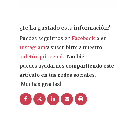
¿Te ha gustado esta información?
REVISTA DEL COLEGIO DE
FARMACÉUTICOS DE PONT
Puedes seguirnos en
Facebook
o en
Instagram
y suscribirte a nuestro
Cuídate
boletín quincenal
. También
puedes ayudarnos
compartiendo este
Actualidad
artículo en tus redes sociales
.
¡Muchas gracias!
¿Sabías Que…
Infantil
Dermofarmac
Problemas D
I Jornada Gallega De