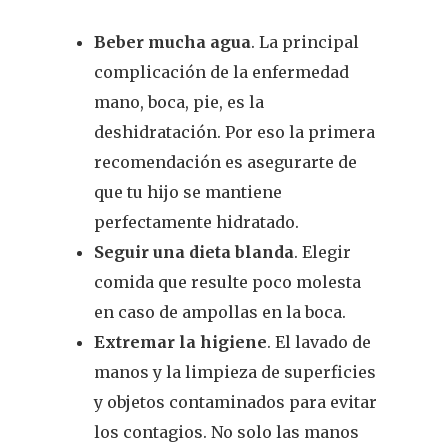
Beber mucha agua
. La principal
complicación de la enfermedad
REVISTA DEL COLEGIO DE
mano, boca, pie, es la
FARMACÉUTICOS DE PONT
deshidratación. Por eso la primera
recomendación es asegurarte de
Cuídate
que tu hijo se mantiene
Actualidad
perfectamente hidratado.
Seguir una dieta blanda
. Elegir
¿Sabías Que…
comida que resulte poco molesta
en caso de ampollas en la boca.
Infantil
Extremar la higiene
. El lavado de
Dermofarmac
manos y la limpieza de superficies
y objetos contaminados para evitar
Problemas D
I Jornada Gallega De
los contagios. No solo las manos