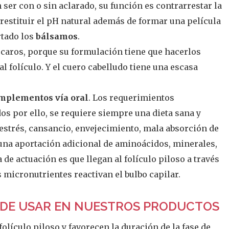
ser con o sin aclarado, su función es contrarrestar la
y restituir el pH natural además de formar una película
rtado los
bálsamos
.
 caros, porque su formulación tiene que hacerlos
l folículo. Y el cuero cabelludo tiene una escasa
mplementos vía oral
. Los requerimientos
os por ello, se requiere siempre una dieta sana y
estrés, cansancio, envejecimiento, mala absorción de
una aportación adicional de aminoácidos, minerales,
e actuación es que llegan al folículo piloso a través
s micronutrientes reactivan el bulbo capilar.
 DE USAR EN NUESTROS PRODUCTOS
ículo piloso y favorecen la duración de la fase de