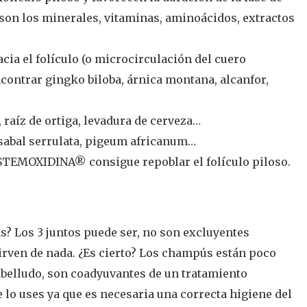
son los minerales, vitaminas, aminoácidos, extractos
a el folículo (o microcirculación del cuero
ontrar gingko biloba, árnica montana, alcanfor,
 raíz de ortiga, levadura de cerveza…
abal serrulata, pigeum africanum…
 STEMOXIDINA® consigue repoblar el folículo piloso.
as? Los 3 juntos puede ser, no son excluyentes
sirven de nada. ¿Es cierto? Los champús están poco
belludo, son coadyuvantes de un tratamiento
e lo uses ya que es necesaria una correcta higiene del