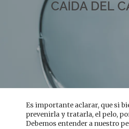
CAÍDA DEL 
Es importante aclarar, que si bi
Presiona enter para buscar o ESC para s
prevenirla y tratarla, el pelo, p
Debemos entender a nuestro pelo