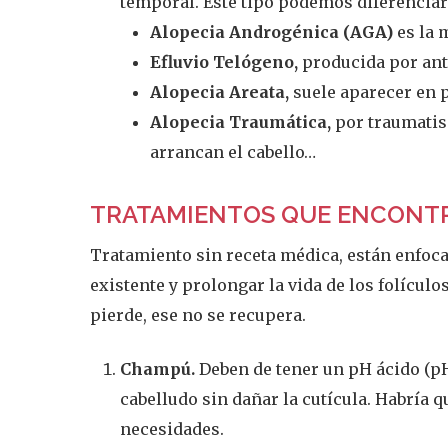
temporal. Este tipo podemos diferenciar
Alopecia Androgénica (AGA)
es la 
Efluvio Telógeno,
producida por anti
Alopecia Areata,
suele aparecer en p
Alopecia Traumática,
por traumatis
arrancan el cabello…
TRATAMIENTOS QUE ENCONTRA
Tratamiento sin receta médica, están enfocad
existente y prolongar la vida de los folícul
pierde, ese no se recupera.
Champú.
Deben de tener un pH ácido (pH
cabelludo sin dañar la cutícula. Habría 
necesidades.