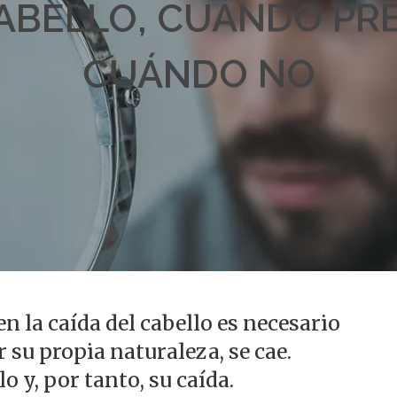
CABELLO, CUÁNDO PR
CUÁNDO NO
en la caída del cabello es necesario
alir
or su propia naturaleza, se cae.
 y, por tanto, su caída.