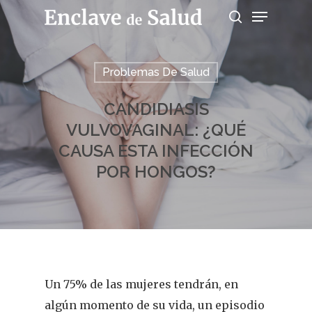
Problemas De Salud
Presiona enter para buscar o ESC para
salir
CANDIDIASIS
VULVOVAGINAL: ¿QUÉ
CAUSA ESTA INFECCIÓN
POR HONGOS?
Un 75% de las mujeres tendrán, en
algún momento de su vida, un episodio