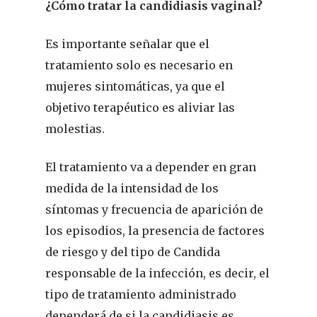
¿Cómo tratar la candidiasis vaginal?
Actualidad
Es importante señalar que el
¿Sabías Que…
tratamiento solo es necesario en
Infantil
mujeres sintomáticas, ya que el
objetivo terapéutico es aliviar las
Dermofarmac
molestias.
Problemas D
I Jornada Gallega De
El tratamiento va a depender en gran
Dermofarmacia
Salud
medida de la intensidad de los
Nutrición
síntomas y frecuencia de aparición de
los episodios, la presencia de factores
Fitoterapia
de riesgo y del tipo de Candida
responsable de la infección, es decir, el
La Voz De Lo
tipo de tratamiento administrado
Pacientes
dependerá de si la candidiasis es