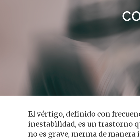
CO
El vértigo, definido con frecue
Presiona enter para buscar o ESC para s
inestabilidad, es un trastorno 
no es grave, merma de manera i