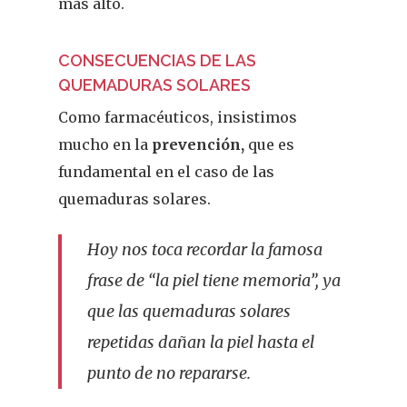
más alto.
Actualidad
¿Sabías Que…
CONSECUENCIAS DE LAS
QUEMADURAS SOLARES
Infantil
Como farmacéuticos, insistimos
Dermofarmac
mucho en la
prevención,
que es
fundamental en el caso de las
Problemas D
I Jornada Gallega De
quemaduras solares.
Dermofarmacia
Salud
Hoy nos toca recordar la famosa
Nutrición
frase de “la piel tiene memoria”, ya
Fitoterapia
que las quemaduras solares
repetidas dañan la piel hasta el
La Voz De Lo
punto de no repararse.
Pacientes