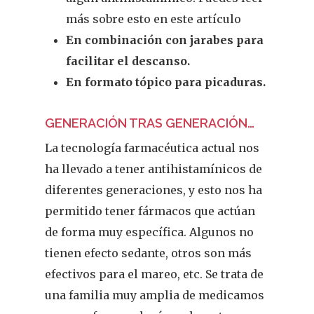
FARMACÉUTICOS DE PONT
más sobre esto en este artículo
En combinación con jarabes para
Cuídate
facilitar el descanso.
Actualidad
En formato tópico para picaduras.
¿Sabías Que…
GENERACIÓN TRAS GENERACIÓN…
Infantil
La tecnología farmacéutica actual nos
ha llevado a tener antihistamínicos de
Dermofarmac
diferentes generaciones, y esto nos ha
permitido tener fármacos que actúan
Problemas D
I Jornada Gallega De
de forma muy específica. Algunos no
Dermofarmacia
Salud
tienen efecto sedante, otros son más
efectivos para el mareo, etc. Se trata de
Nutrición
una familia muy amplia de medicamos