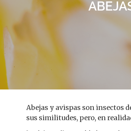
ABEJAS
Abejas y avispas son insectos d
Presiona enter para buscar o ESC para s
sus similitudes, pero, en realid