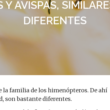
 Y AVISPAS, SIMILAR
DIFERENTES
e la familia de los himenópteros. De ahí
alir
ad, son bastante diferentes.