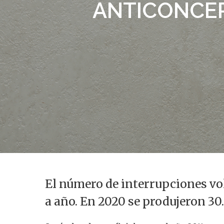
ANTICONCEP
El número de interrupciones v
Presiona enter para buscar o ESC para s
a año. En 2020 se produjeron 30