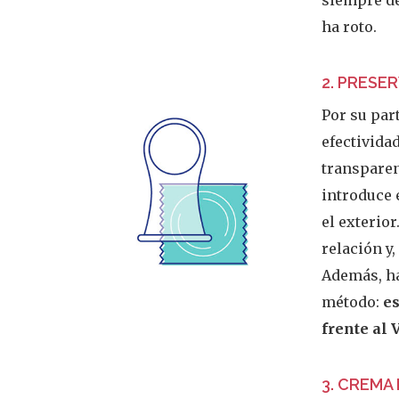
siempre de
ha roto.
2. PRESE
Por su par
efectividad
transparen
introduce 
el exterio
relación y,
Además, ha
método:
es
frente al
3. CREMA