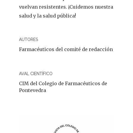
Cuídate
vuelvan resistentes. ¡Cuidemos nuestra
Actualidad
salud y la salud pública!
¿Sabías Que…
AUTORES
Infantil
Farmacéuticos del comité de redacción
Dermofarmac
Problemas D
AVAL CIENTÍFICO
I Jornada Gallega De
CIM del Colegio de Farmacéuticos de
Dermofarmacia
Salud
Pontevedra
Nutrición
Fitoterapia
La Voz De Lo