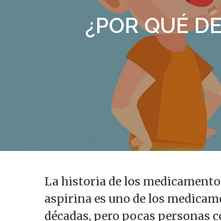
¿POR QUÉ DE
Presiona enter para buscar o ESC para s
La historia de los medicamentos
aspirina es uno de los medicam
décadas, pero pocas personas c