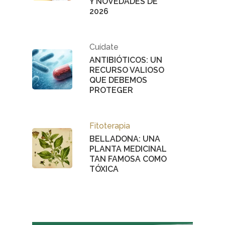
¿Sabías Que…
Y NOVEDADES DE
2026
Infantil
Dermofarmac
Cuídate
ANTIBIÓTICOS: UN
RECURSO VALIOSO
Problemas D
I Jornada Gallega De
QUE DEBEMOS
Dermofarmacia
Salud
PROTEGER
Nutrición
Fitoterapia
Fitoterapia
BELLADONA: UNA
PLANTA MEDICINAL
TAN FAMOSA COMO
La Voz De Lo
TÓXICA
Pacientes
Suscribirme